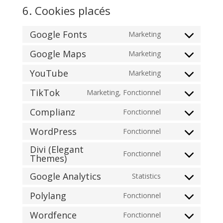
6. Cookies placés
Google Fonts
Marketing
Consent
to
Google Maps
Marketing
Consent
service
to
YouTube
Marketing
google-
Consent
service
fonts
to
TikTok
Marketing, Fonctionnel
google-
Consent
service
maps
to
Complianz
Fonctionnel
youtube
Consent
service
to
WordPress
Fonctionnel
tiktok
Consent
service
Divi (Elegant
to
complianz
Fonctionnel
Themes)
Consent
service
to
wordpress
Google Analytics
Statistics
Consent
service
to
divi-
Polylang
Fonctionnel
Consent
service
(elegant-
to
Wordfence
Fonctionnel
google-
themes)
Consent