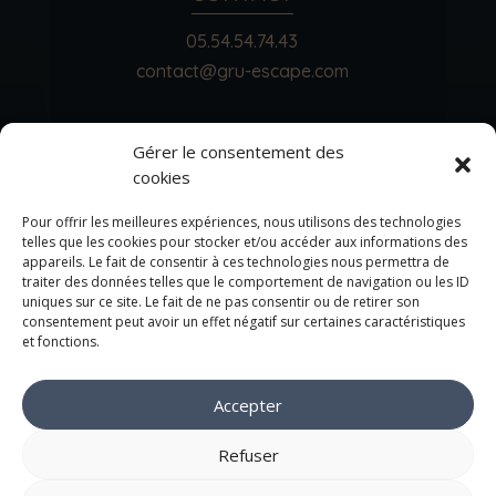
05.54.54.74.43
contact@gru-escape.com
HORAIRES
Gérer le consentement des
cookies
Escape Game :
Du mercredi au dimanche de
10h00 à 00h00
Pour offrir les meilleures expériences, nous utilisons des technologies
Bar :
Du jeudi au samedi de 18h00 à 00h00
telles que les cookies pour stocker et/ou accéder aux informations des
appareils. Le fait de consentir à ces technologies nous permettra de
traiter des données telles que le comportement de navigation ou les ID
uniques sur ce site. Le fait de ne pas consentir ou de retirer son
consentement peut avoir un effet négatif sur certaines caractéristiques
et fonctions.
© GRU – Bar & Live Escape Game 2023 – Tous droits
Accepter
réservés –
F.A.Q
–
Conditions Générales de Ventes
–
Mentions Légales
Refuser